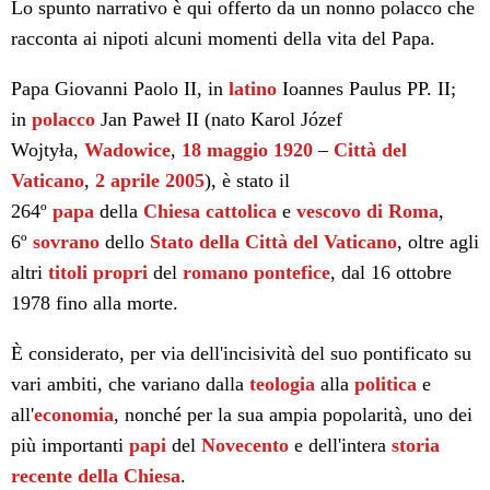
Lo spunto narrativo è qui offerto da un nonno polacco che
racconta ai nipoti alcuni momenti della vita del Papa.
Papa Giovanni Paolo II, in
latino
Ioannes Paulus PP. II;
in
polacco
Jan Paweł II (nato Karol Józef
Wojtyła,
Wadowice
,
18 maggio
1920
–
Città del
Vaticano
,
2 aprile
2005
), è stato il
264º
papa
della
Chiesa cattolica
e
vescovo di Roma
,
6º
sovrano
dello
Stato della Città del Vaticano
, oltre agli
altri
titoli propri
del
romano pontefice
, dal 16 ottobre
1978 fino alla morte.
È considerato, per via dell'incisività del suo pontificato su
vari ambiti, che variano dalla
teologia
alla
politica
e
all'
economia
, nonché per la sua ampia popolarità, uno dei
più importanti
papi
del
Novecento
e dell'intera
storia
recente della Chiesa
.