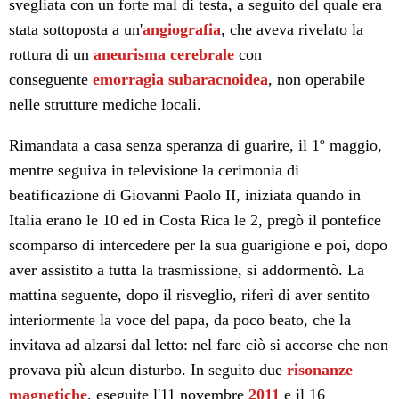
svegliata con un forte mal di testa, a seguito del quale era
stata sottoposta a un'
angiografia
, che aveva rivelato la
rottura di un
aneurisma cerebrale
con
conseguente
emorragia subaracnoidea
, non operabile
nelle strutture mediche locali.
Rimandata a casa senza speranza di guarire, il 1º maggio,
mentre seguiva in televisione la cerimonia di
beatificazione di Giovanni Paolo II, iniziata quando in
Italia erano le 10 ed in Costa Rica le 2, pregò il pontefice
scomparso di intercedere per la sua guarigione e poi, dopo
aver assistito a tutta la trasmissione, si addormentò. La
mattina seguente, dopo il risveglio, riferì di aver sentito
interiormente la voce del papa, da poco beato, che la
invitava ad alzarsi dal letto: nel fare ciò si accorse che non
provava più alcun disturbo. In seguito due
risonanze
magnetiche
, eseguite l'11 novembre
2011
e il 16