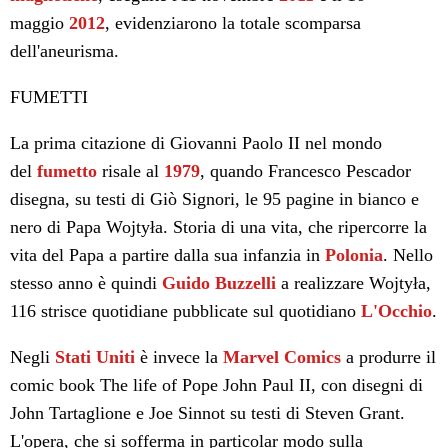
maggio
2012
, evidenziarono la totale scomparsa
dell'aneurisma.
FUMETTI
La prima citazione di Giovanni Paolo II nel mondo
del
fumetto
risale al
1979
, quando Francesco Pescador
disegna, su testi di Giò Signori, le 95 pagine in bianco e
nero di Papa Wojtyła. Storia di una vita, che ripercorre la
vita del Papa a partire dalla sua infanzia in
Polonia
. Nello
stesso anno è quindi
Guido Buzzelli
a realizzare Wojtyła,
116 strisce quotidiane pubblicate sul quotidiano
L'Occhio
.
Negli
Stati Uniti
è invece la
Marvel Comics
a produrre il
comic book The life of Pope John Paul II, con disegni di
John Tartaglione e Joe Sinnot su testi di Steven Grant.
L'opera, che si sofferma in particolar modo sulla