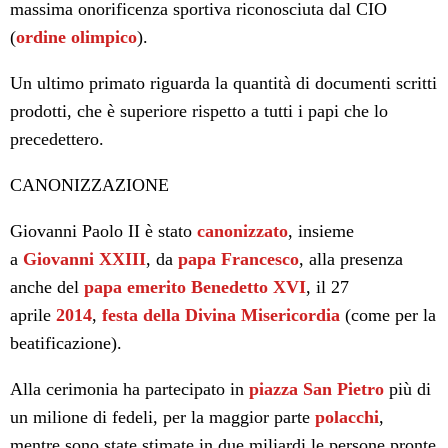
massima onorificenza sportiva riconosciuta dal CIO
(
ordine olimpico
).
Un ultimo primato riguarda la quantità di documenti scritti
prodotti, che è superiore rispetto a tutti i papi che lo
precedettero.
CANONIZZAZIONE
Giovanni Paolo II è stato
canonizzato
, insieme
a
Giovanni XXIII
, da
papa Francesco
, alla presenza
anche del
papa emerito
Benedetto XVI
, il 27
aprile
2014
,
festa della Divina Misericordia
(come per la
beatificazione).
Alla cerimonia ha partecipato in
piazza San Pietro
più di
un milione di fedeli, per la maggior parte
polacchi
,
mentre sono state stimate in due miliardi le persone pronte