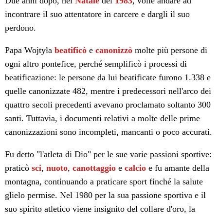
Due anni dopo, nel
Natale
del
1983
, volle andare ad
incontrare il suo attentatore in carcere e dargli il suo
perdono.
Papa Wojtyła
beatificò
e
canonizzò
molte più persone di
ogni altro pontefice, perché semplificò i processi di
beatificazione: le persone da lui beatificate furono 1.338 e
quelle canonizzate 482, mentre i predecessori nell'arco dei
quattro secoli precedenti avevano proclamato soltanto 300
santi. Tuttavia, i documenti relativi a molte delle prime
canonizzazioni sono incompleti, mancanti o poco accurati.
Fu detto "l'atleta di Dio" per le sue varie passioni sportive:
praticò
sci
,
nuoto
,
canottaggio
e
calcio
e fu amante della
montagna, continuando a praticare sport finché la salute
glielo permise. Nel 1980 per la sua passione sportiva e il
suo spirito atletico viene insignito del collare d'oro, la